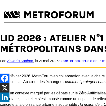
Aller
au
contenu
LID 2026 : ATELIER N°
MÉTROPOLITAINS DANS
Par
Victoria Sachse
,
le
21 mai 2026
Exporter cet article en PDF
Le 12 février 2026, MetroForum en collaboration avec la chaire
débat crucial. Au cœur des échanges :
comment protéger l’eau et
Dans un contexte marqué par les débats sur le Zéro Artificialisa
alimentaire, cet atelier s’est imposé comme un espace de réfle
concrète à la croissance urbaine insoutenable :
la notion de «