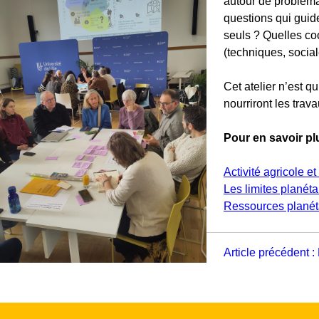
autour de problémat
questions qui guide
seuls ? Quelles coo
(techniques, socia
Cet atelier n’est q
nourriront les trav
Pour en savoir pl
Activité agricole et
Les limites planéta
Ressources planéta
Navigation
Article précédent :
de
l’article