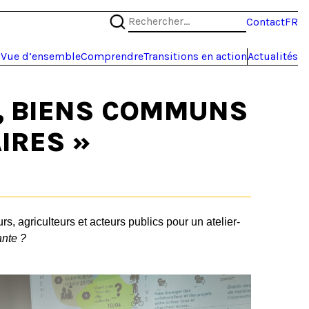
Rechercher :
Contact
FR
m
Vue d’ensemble
Comprendre
Transitions en action
Actualités
ES, BIENS COMMUNS
AIRES »
 agriculteurs et acteurs publics pour un atelier-
sante ?