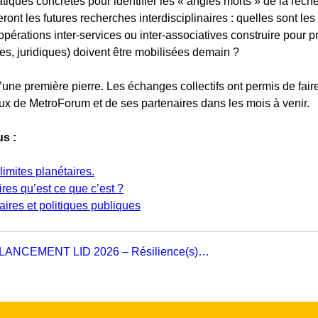
iques concrètes pour identifier les « angles morts » de la reche
ront les futures recherches interdisciplinaires : quelles sont l
pérations inter-services ou inter-associatives construire pour pr
les, juridiques) doivent être mobilisées demain ?
u’une première pierre. Les échanges collectifs ont permis de fair
aux de MetroForum et de ses partenaires dans les mois à venir.
us :
 limites planétaires.
ires qu’est ce que c’est ?
ires et politiques publiques
LANCEMENT LID 2026 – Résilience(s)…